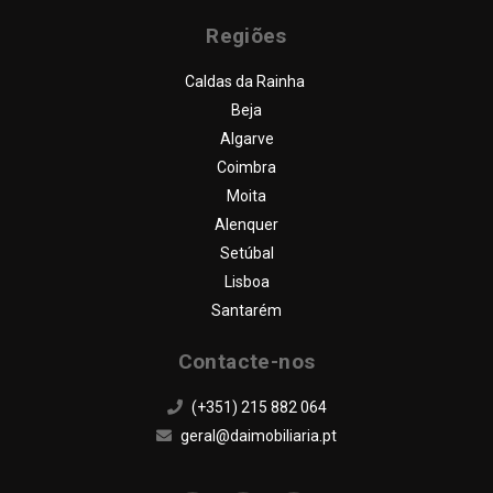
FAQ
Regiões
CONTACTOS
Caldas da Rainha
Beja
Algarve
Coimbra
Moita
Alenquer
Setúbal
Lisboa
Santarém
Contacte-nos
(+351) 215 882 064
geral@daimobiliaria.pt