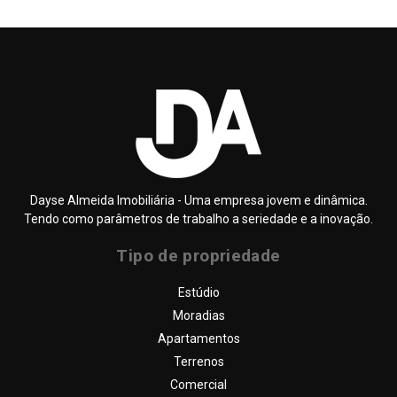
Dayse Almeida Imobiliária - Uma empresa jovem e dinâmica.
Tendo como parâmetros de trabalho a seriedade e a inovação.
Tipo de propriedade
SOBRE NÓS
Estúdio
QUEM SOMOS
Moradias
DAYSE ALMEIDA – IMOBILIÁRIA
Apartamentos
PROPRIEDADES
Terrenos
Comercial
SERVIÇOS