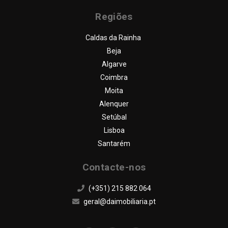
FAQ
Regiões
CONTACTOS
Caldas da Rainha
Beja
Algarve
Coimbra
Moita
Alenquer
Setúbal
Lisboa
Santarém
Contacte-nos
(+351) 215 882 064
geral@daimobiliaria.pt