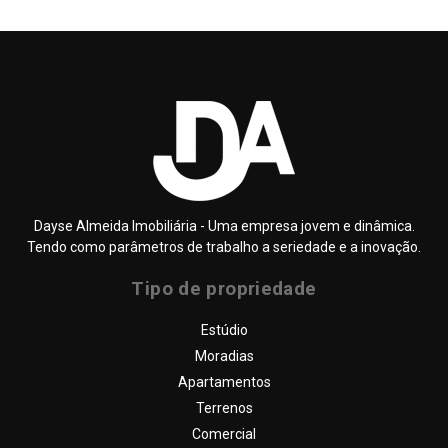
Dayse Almeida Imobiliária - Uma empresa jovem e dinâmica.
Tendo como parâmetros de trabalho a seriedade e a inovação.
Tipo de propriedade
SOBRE NÓS
Estúdio
QUEM SOMOS
Moradias
DAYSE ALMEIDA – IMOBILIÁRIA
Apartamentos
PROPRIEDADES
Terrenos
Comercial
SERVIÇOS