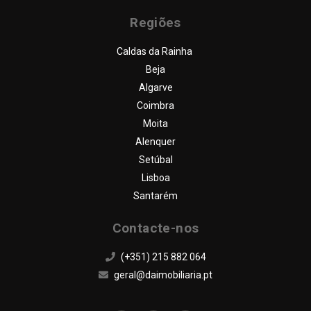
FAQ
Regiões
CONTACTOS
Caldas da Rainha
Beja
Algarve
Coimbra
Moita
Alenquer
Setúbal
Lisboa
Santarém
Contacte-nos
(+351) 215 882 064
geral@daimobiliaria.pt