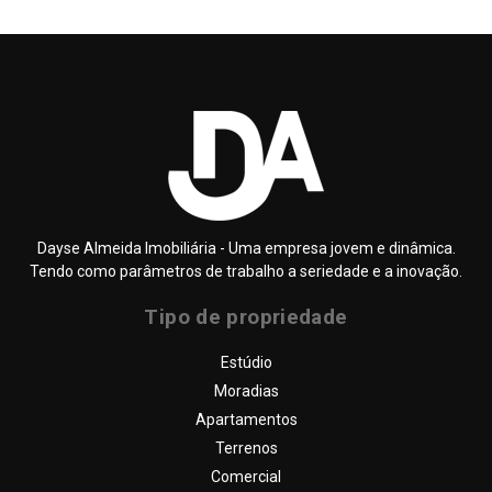
Dayse Almeida Imobiliária - Uma empresa jovem e dinâmica.
Tendo como parâmetros de trabalho a seriedade e a inovação.
Tipo de propriedade
SOBRE NÓS
Estúdio
QUEM SOMOS
Moradias
DAYSE ALMEIDA – IMOBILIÁRIA
Apartamentos
PROPRIEDADES
Terrenos
Comercial
SERVIÇOS