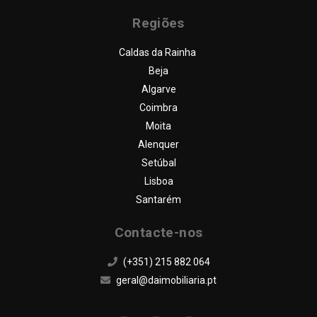
FAQ
Regiões
CONTACTOS
Caldas da Rainha
Beja
Algarve
Coimbra
Moita
Alenquer
Setúbal
Lisboa
Santarém
Contacte-nos
(+351) 215 882 064
geral@daimobiliaria.pt