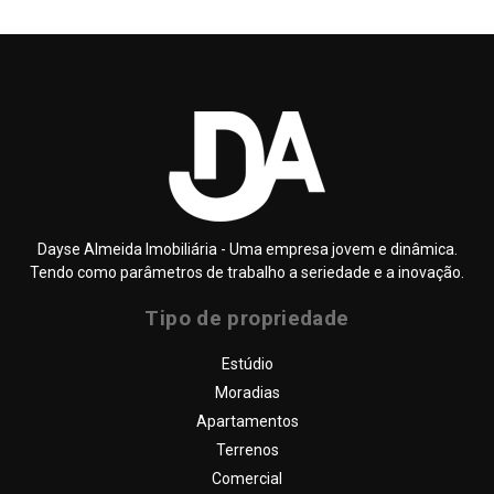
Dayse Almeida Imobiliária - Uma empresa jovem e dinâmica.
Tendo como parâmetros de trabalho a seriedade e a inovação.
Tipo de propriedade
SOBRE NÓS
Estúdio
QUEM SOMOS
Moradias
DAYSE ALMEIDA – IMOBILIÁRIA
Apartamentos
PROPRIEDADES
Terrenos
Comercial
SERVIÇOS