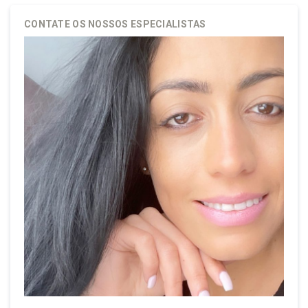
QUEM SOMOS
DAYSE ALMEIDA – IMOBILIÁRIA
CONTATE OS NOSSOS ESPECIALISTAS
PROPRIEDADES
SERVIÇOS
FAQ
CONTACTOS