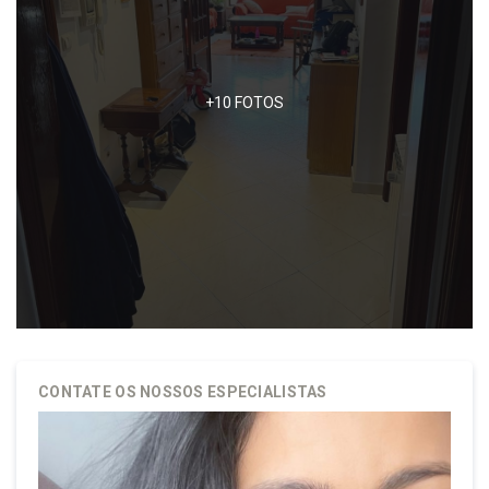
SOBRE NÓS
+10 FOTOS
QUEM SOMOS
DAYSE ALMEIDA – IMOBILIÁRIA
PROPRIEDADES
SERVIÇOS
FAQ
CONTACTOS
CONTATE OS NOSSOS ESPECIALISTAS