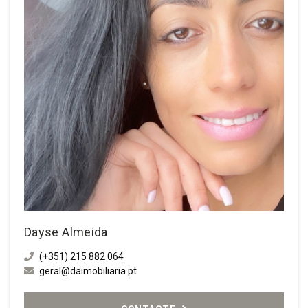
Dayse Almeida
(+351) 215 882 064
geral@daimobiliaria.pt