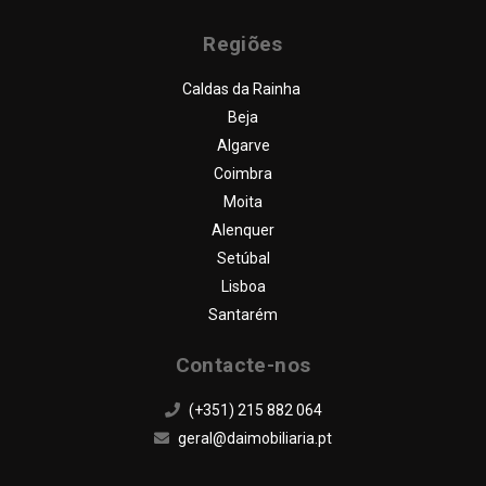
Regiões
Caldas da Rainha
Beja
Algarve
Coimbra
Moita
Alenquer
Setúbal
Lisboa
Santarém
Contacte-nos
(+351) 215 882 064
geral@daimobiliaria.pt