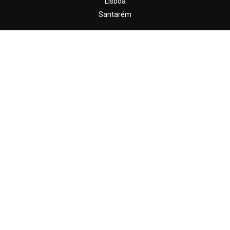
Lisboa
Santarém
Contacte-nos
(+351) 215 882 064
geral@daimobiliaria.pt
DAYSE ALMEIDA - IMOBILIÁRIA 2026 © TODOS OS DIREITOS RESERVADOS
|
CRIAR SITE
BY
SITE.PT